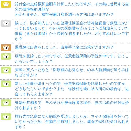
給付金の支給概算金額を計算したいのですが、その時に使用する自
分の標準報酬月額が
わかりません。標準報酬月額を調べる方法はありますか？
誤って、以前加入していた健康保険組合の資格確認書で病院にかか
ってしまいました。その時の医療費を支払うよう以前加入していた
健保（または国保）から通知が届きましたが、どうすればいいです
か？
退職後に出産をしました。出産手当金は請求できますか？
病院を受診したいのですが、任意継続保険の手続き中です。どうし
たらいいでしょうか？
実際に支払った額と「医療費のお知らせ」の本人負担額が違うのは
なぜですか？
新しい仕事が決まったので、任意継続保険を脱退したいのですが、
どうしたらいいですか？また、保険料を既に納入済みの場合は、返
金してもらえますか？
夫婦が共働きで、それぞれが被保険者の場合、妻の出産の給付は受
けられますか？
旅行先で急病になり病院を受診しましたが、マイナ保険証を持って
いなかったため、全額自己負担しました。健保の給付を受けられま
すか？